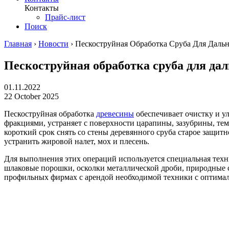
Контакты
Прайс-лист
Поиск
Главная
›
Новости
›
Пескоструйная Обработка Сруба Для Даль
Пескоструйная обработка сруба для да
01.11.2022
22 October 2025
Пескоструйная обработка
древесины
обеспечивает очистку и у
фракциями, устраняет с поверхности царапины, зазубрины, те
короткий срок снять со стены деревянного сруба старое защит
устранить жировой налет, мох и плесень.
Для выполнения этих операций используется специальная техн
шлаковые порошки, осколки металлической дроби, природные с
профильных фирмах с арендой необходимой техники с оптима