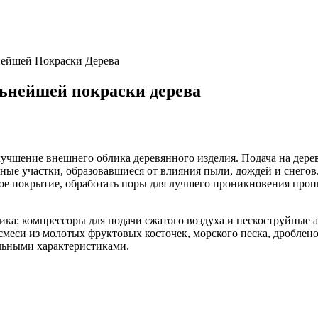
нейшей Покраски Дерева
льнейшей покраски дерева
лучшение внешнего облика деревянного изделия. Подача на дере
мные участки, образовавшиеся от влияния пыли, дождей и снег
ное покрытие, обработать поры для лучшего проникновения проп
ика: компрессоры для подачи сжатого воздуха и пескоструйные 
меси из молотых фруктовых косточек, морского песка, дроблено
льными характеристиками.