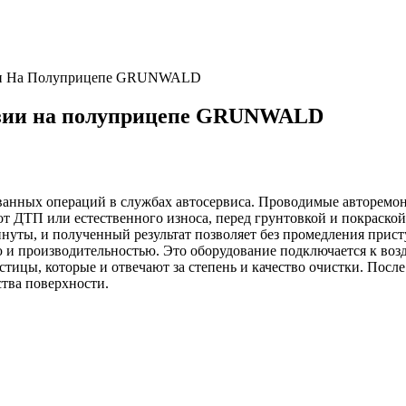
зии На Полуприцепе GRUNWALD
розии на полуприцепе GRUNWALD
ованных операций в службах автосервиса. Проводимые авторемо
от ДТП или естественного износа, перед грунтовкой и покраск
инуты, и полученный результат позволяет без промедления при
ю и производительностью. Это оборудование подключается к во
ицы, которые и отвечают за степень и качество очистки. Посл
ства поверхности.