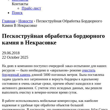
Контакты
Прайс-лист
Поиск
Главная
›
Новости
›
Пескоструйная Обработка Бордюрного
Камня В Некрасовке
Пескоструйная обработка бордюрного
камня в Некрасовке
29.06.2018
22 October 2025
На днях в компанию поступил очередной заказ-испытание для наших
ресурсов — было необходимо в «авральном» режиме
очистить
бордюрный камень
длиной 5000 погонных метров. Была поставлена
задача удалить все загрязнения и вернуть бордюры к идеальному
состоянию в очень сжатые сроки, причем объект находился в зоне
активного движения. С учетом этих исходных данных, мы решили
выполнить очистку в вечерне-ночное время суток.
В работе использовались мобильные компрессоры, как наиболее
надежные и удобные при обработке объектов большой
протяженности. В частности, это пневматические станции Atlas Copco