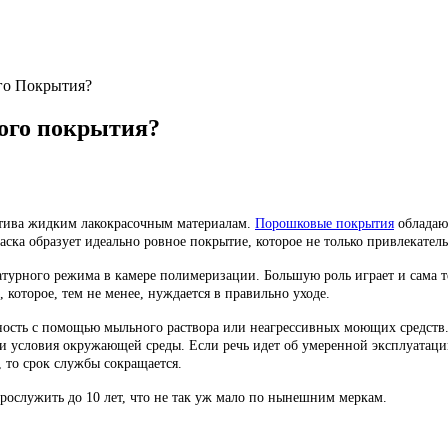
го Покрытия?
вого покрытия?
атива жидким лакокрасочным материалам.
Порошковые покрытия
обладаю
ска образует идеально ровное покрытие, которое не только привлекатель
урного режима в камере полимеризации. Большую роль играет и сама тех
 которое, тем не менее, нуждается в правильно уходе.
сть с помощью мыльного раствора или неагрессивных моющих средств. 
и условия окружающей среды. Если речь идет об умеренной эксплуатац
, то срок службы сокращается.
ослужить до 10 лет, что не так уж мало по нынешним меркам.