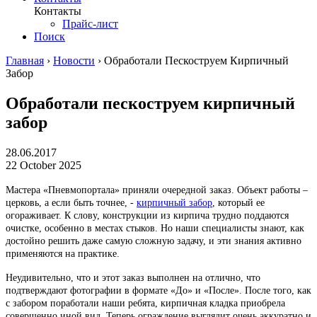
Контакты
Прайс-лист
Поиск
Главная
›
Новости
›
Обработали Пескоструем Кирпичный
Забор
Обработали пескоструем кирпичный
забор
28.06.2017
22 October 2025
Мастера «Пневмопортала» приняли очередной заказ. Объект работы –
церковь, а если быть точнее, -
кирпичный забор
, который ее
огораживает. К слову, конструкции из кирпича трудно поддаются
очистке, особенно в местах стыков. Но наши специалисты знают, как
достойно решить даже самую сложную задачу, и эти знания активно
применяются на практике.
Неудивительно, что и этот заказ выполнен на отлично, что
подтверждают фотографии в формате «До» и «После». После того, как
с забором поработали наши ребята, кирпичная кладка приобрела
совершенно иной вид. Теперь ограждение выглядит очень аккуратно и