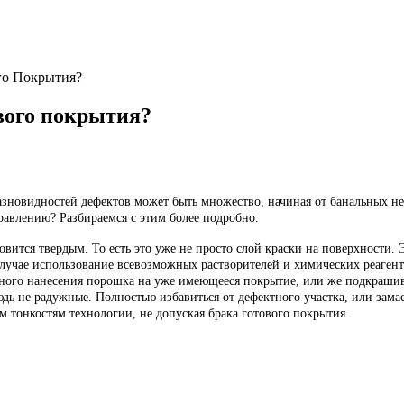
го Покрытия?
вого покрытия?
азновидностей дефектов может быть множество, начиная от банальных 
равлению? Разбираемся с этим более подробно.
овится твердым. То есть это уже не просто слой краски на поверхности. 
случае использование всевозможных растворителей и химических реагент
рного нанесения порошка на уже имеющееся покрытие, или же подкрашив
дь не радужные. Полностью избавиться от дефектного участка, или замаск
 тонкостям технологии, не допуская брака готового покрытия.