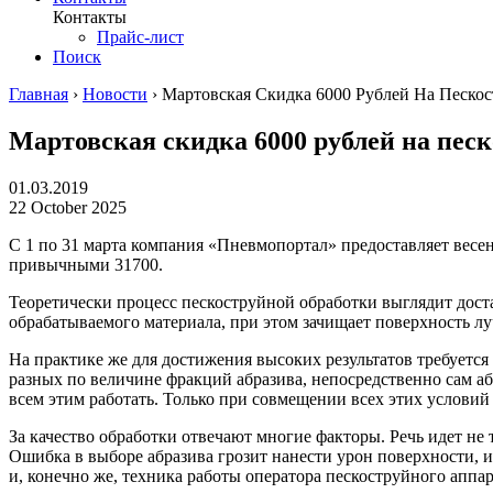
Контакты
Прайс-лист
Поиск
Главная
›
Новости
›
Мартовская Скидка 6000 Рублей На Пескос
Мартовская скидка 6000 рублей на песк
01.03.2019
22 October 2025
С 1 по 31 марта компания «Пневмопортал» предоставляет вес
привычными 31700.
Теоретически процесс пескоструйной обработки выглядит достат
обрабатываемого материала, при этом зачищает поверхность л
На практике же для достижения высоких результатов требуетс
разных по величине фракций абразива, непосредственно сам а
всем этим работать. Только при совмещении всех этих условий
За качество обработки отвечают многие факторы. Речь идет не
Ошибка в выборе абразива грозит нанести урон поверхности, 
и, конечно же, техника работы оператора пескоструйного аппар