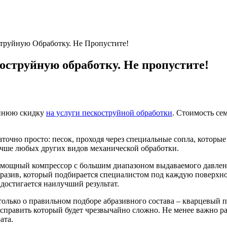
труйную Обработку. Не Пропустите!
оструйную обработку. Не пропустите!
еннюю скидку
на услуги пескоструйной обработки
. Стоимость се
очно просто: песок, проходя через специальные сопла, которые р
учше любых других видов механической обработки.
я мощный компрессор с большим диапазоном выдаваемого давлен
бразив, который подбирается специалистом под каждую поверхно
 достигается наилучший результат.
 только о правильном подборе абразивного состава – кварцевый 
исправить который будет чрезвычайно сложно. Не менее важно р
ата.