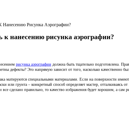
 К Нанесению Рисунка Аэрографии?
ь к нанесению рисунка аэрографии?
анесением
рисунка аэрографии
должна быть тщательно подготовлена. Прав
метны дефекты? Это напрямую зависит от того, насколько качественно бы
ака матируются специальными материалами. Если на поверхности имеются
ски или грунта – конкретный способ определяет мастер, отталкиваясь от 
и все сделано правильно, то качество избражения будет хорошим, а сам 