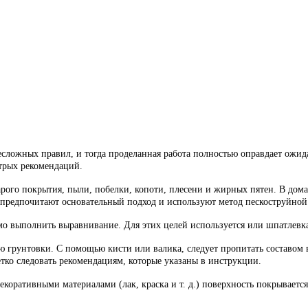
есложных правил, и тогда проделанная работа полностью оправдает ожи
итрых рекомендаций.
тарого покрытия, пыли, побелки, копоти, плесени и жирных пятен. В д
 предпочитают основательный подход и используют метод пескоструйной 
о выполнить выравнивание. Для этих целей используется или шпатлевка,
 грунтовки. С помощью кисти или валика, следует пропитать составом в
ко следовать рекомендациям, которые указаны в инструкции.
оративными материалами (лак, краска и т. д.) поверхность покрывается 