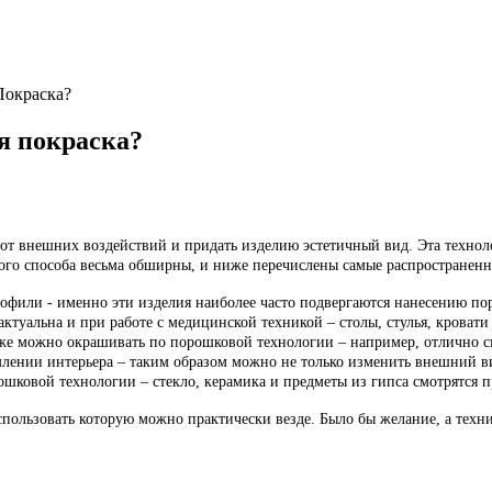
Покраска?
я покраска?
 от внешних воздействий и придать изделию эстетичный вид. Эта технол
ого способа весьма обширны, и ниже перечислены самые распространенн
рофили - именно эти изделия наиболее часто подвергаются нанесению п
туальна и при работе с медицинской техникой – столы, стулья, кровати и
кже можно окрашивать по порошковой технологии – например, отлично 
млении интерьера – таким образом можно не только изменить внешний ви
ковой технологии – стекло, керамика и предметы из гипса смотрятся п
спользовать которую можно практически везде. Было бы желание, а техн