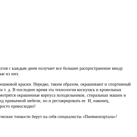
огия с каждым днем получает все большее распространение ввиду
ые из них.
орошковой краски. Нередко, таким образом, окрашивают и спортивный
 т. д. В последнее время эта технология коснулась и кровельных
смотрятся окрашенные корпуса холодильников, стиральных машин и
д привычной мебели, но и реставрировать ее. И, наконец,
росто превосходно!
ические тонкости берут на себя специалисты «Пневмопортала»!