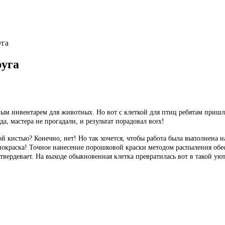
уга
руга
ым инвентарем для животных. Но вот с клеткой для птиц ребятам пришл
да, мастера не прогадали, и результат порадовал всех!
й кистью? Конечно, нет! Но так хочется, чтобы работа была выполнена на
 покраска! Точное нанесение порошковой краски методом распыления обе
атвердевает. На выходе обыкновенная клетка превратилась вот в такой 