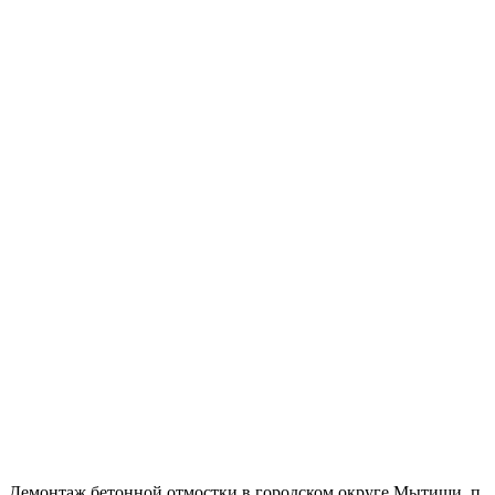
Демонтаж бетонной отмостки в городском округе Мытищи, п.