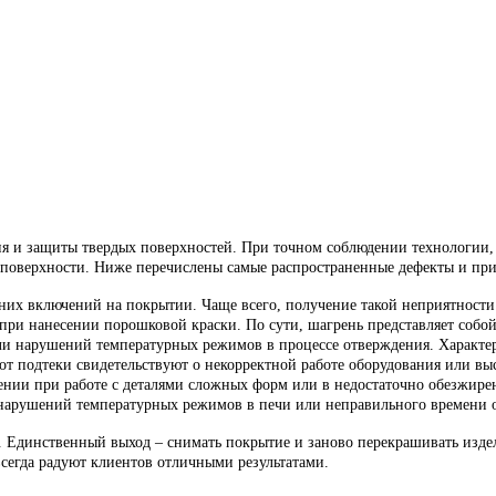
я и защиты твердых поверхностей. При точном соблюдении технологии, 
 поверхности. Ниже перечислены самые распространенные дефекты и пр
нних включений на покрытии. Чаще всего, получение такой неприятности
при нанесении порошковой краски. По сути, шагрень представляет собой
или нарушений температурных режимов в процессе отверждения. Характ
 подтеки свидетельствуют о некорректной работе оборудования или выс
жении при работе с деталями сложных форм или в недостаточно обезжир
 нарушений температурных режимов в печи или неправильного времени 
 Единственный выход – снимать покрытие и заново перекрашивать издел
сегда радуют клиентов отличными результатами.