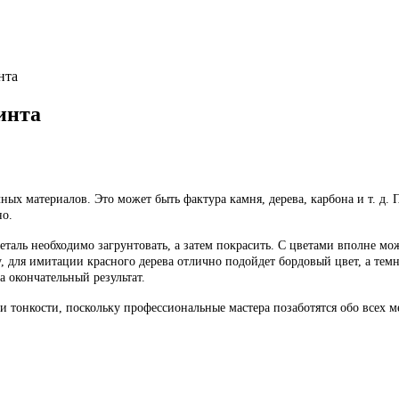
нта
инта
ых материалов. Это может быть фактура камня, дерева, карбона и т. д. 
но.
таль необходимо загрунтовать, а затем покрасить. С цветами вполне мо
 для имитации красного дерева отлично подойдет бордовый цвет, а темно
 окончательный результат.
 тонкости, поскольку профессиональные мастера позаботятся обо всех мел