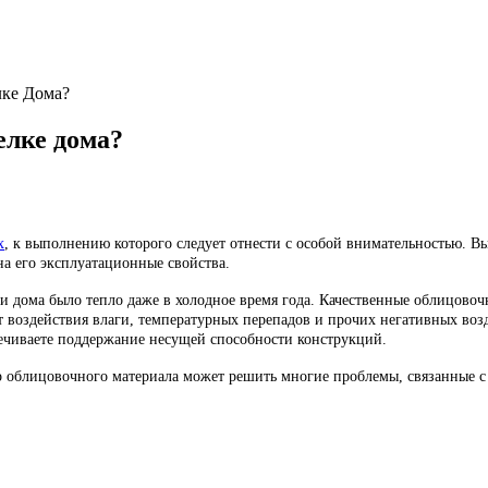
ке Дома?
елке дома?
х
, к выполнению которого следует отнести с особой внимательностью. В
на его эксплуатационные свойства.
 дома было тепло даже в холодное время года. Качественные облицово
от воздействия влаги, температурных перепадов и прочих негативных во
ечиваете поддержание несущей способности конструкций.
р облицовочного материала может решить многие проблемы, связанные с