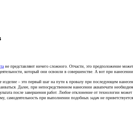
в
та
не представляют ничего сложного. Отчасти, это предположение может 
еятельности, который они освоили в совершенстве. А вот при нанесени
е изделие – это первый шаг на пути к провалу при последующем нанесен
слаиваться. Далее, при непосредственном нанесении аквапечати необходи
ультата после завершения работ. Любое отклонение от технологии может 
ому, самодеятельность при выполнении подобных задач не приветствуетс