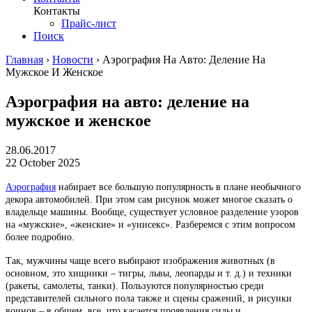
Контакты
Прайс-лист
Поиск
Главная
›
Новости
›
Аэрография На Авто: Деление На
Мужское И Женское
Аэрография на авто: деление на
мужское и женское
28.06.2017
22 October 2025
Аэрография
набирает все большую популярность в плане необычного
декора автомобилей. При этом сам рисунок может многое сказать о
владельце машины. Вообще, существует условное разделение узоров
на «мужские», «женские» и «унисекс». Разберемся с этим вопросом
более подробно.
Так, мужчины чаще всего выбирают изображения животных (в
основном, это хищники – тигры, львы, леопарды и т. д.) и техники
(ракеты, самолеты, танки). Пользуются популярностью среди
представителей сильного пола также и сцены сражений, и рисунки
воинов – в общем, все, что касается проявления силы и